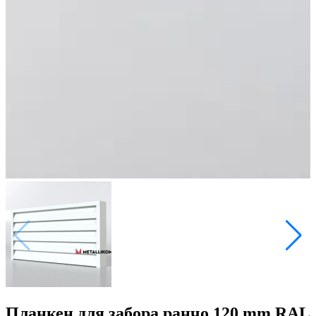
Планкен для забора ранчо 120 mm RAL