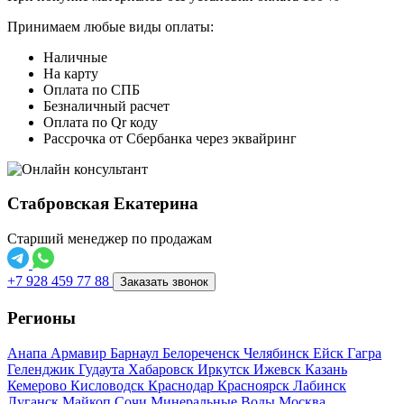
Принимаем любые виды оплаты:
Наличные
На карту
Оплата по СПБ
Безналичный расчет
Оплата по Qr коду
Рассрочка от Сбербанка через эквайринг
Стабровская Екатерина
Старший менеджер по продажам
+7 928 459 77 88
Заказать звонок
Регионы
Анапа
Армавир
Барнаул
Белореченск
Челябинск
Ейск
Гагра
Геленджик
Гудаута
Хабаровск
Иркутск
Ижевск
Казань
Кемерово
Кисловодск
Краснодар
Красноярск
Лабинск
Луганск
Майкоп
Сочи
Минеральные Воды
Москва