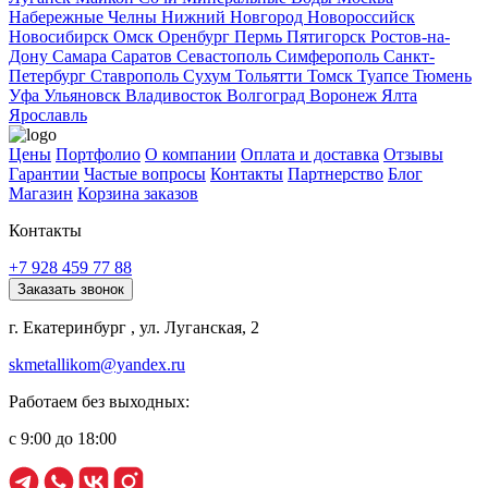
Набережные Челны
Нижний Новгород
Новороссийск
Новосибирск
Омск
Оренбург
Пермь
Пятигорск
Ростов-на-
Дону
Самара
Саратов
Севастополь
Симферополь
Санкт-
Петербург
Ставрополь
Сухум
Тольятти
Томск
Туапсе
Тюмень
Уфа
Ульяновск
Владивосток
Волгоград
Воронеж
Ялта
Ярославль
Цены
Портфолио
О компании
Оплата и доставка
Отзывы
Гарантии
Частые вопросы
Контакты
Партнерство
Блог
Магазин
Корзина заказов
Контакты
+7 928 459 77 88
Заказать звонок
г. Екатеринбург , ул. Луганская, 2
skmetallikom@yandex.ru
Работаем без выходных:
с 9:00 до 18:00