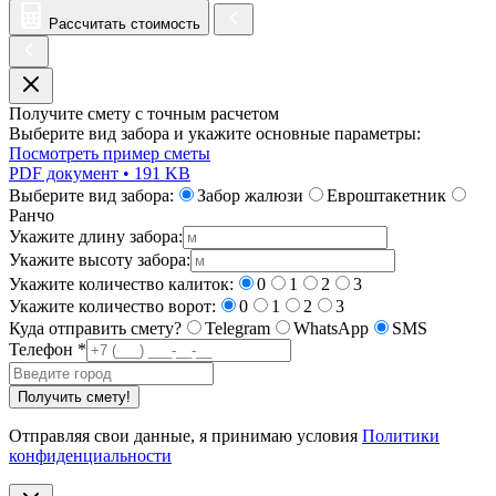
Рассчитать стоимость
Получите смету с точным расчетом
Выберите вид забора и укажите основные параметры:
Посмотреть пример сметы
PDF документ • 191 KB
Выберите вид забора:
Забор жалюзи
Евроштакетник
Ранчо
Укажите длину забора:
Укажите высоту забора:
Укажите количество калиток:
0
1
2
3
Укажите количество ворот:
0
1
2
3
Куда отправить смету?
Telegram
WhatsApp
SMS
Телефон
*
Получить смету!
Отправляя свои данные, я принимаю условия
Политики
конфиденциальности