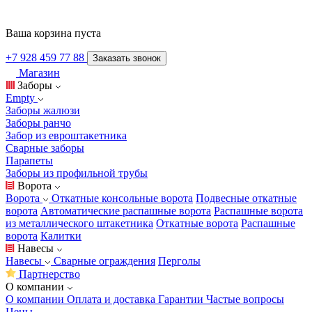
Ваша корзина пуста
+7 928 459 77 88
Заказать звонок
Магазин
Заборы
Empty
Заборы жалюзи
Заборы ранчо
Забор из евроштакетника
Сварные заборы
Парапеты
Заборы из профильной трубы
Ворота
Ворота
Откатные консольные ворота
Подвесные откатные
ворота
Автоматические распашные ворота
Распашные ворота
из металлического штакетника
Откатные ворота
Распашные
ворота
Калитки
Навесы
Навесы
Сварные ограждения
Перголы
Партнерство
О компании
О компании
Оплата и доставка
Гарантии
Частые вопросы
Цены