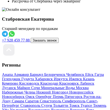
Рассрочка от Сбербанка через эквайринг
Стабровская Екатерина
Старший менеджер по продажам
+7 928 459 77 88
Заказать звонок
Регионы
Анапа
Армавир
Барнаул
Белореченск
Челябинск
Ейск
Гагра
Геленджик
Гудаута
Хабаровск
Иркутск
Ижевск
Казань
Кемерово
Кисловодск
Краснодар
Красноярск
Лабинск
Луганск
Майкоп
Сочи
Минеральные Воды
Москва
Набережные Челны
Нижний Новгород
Новороссийск
Новосибирск
Омск
Оренбург
Пермь
Пятигорск
Ростов-на-
Дону
Самара
Саратов
Севастополь
Симферополь
Санкт-
Петербург
Ставрополь
Сухум
Тольятти
Томск
Туапсе
Тюмень
Уфа
Ульяновск
Владивосток
Волгоград
Воронеж
Ялта