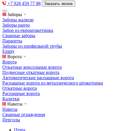
+7 928 459 77 88
Заказать звонок
Заборы
Заборы жалюзи
Заборы ранчо
Забор из евроштакетника
Сварные заборы
Парапеты
Заборы из профильной трубы
Empty
Ворота
Ворота
Откатные консольные ворота
Подвесные откатные ворота
Автоматические распашные ворота
Распашные ворота из металлического штакетника
Откатные ворота
Распашные ворота
Калитки
Навесы
Навесы
Сварные ограждения
Перголы
Цены