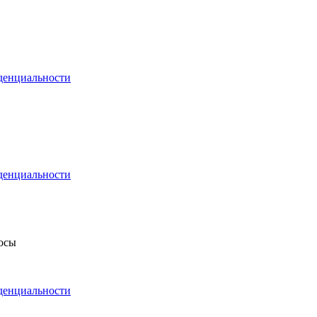
денциальности
денциальности
росы
денциальности