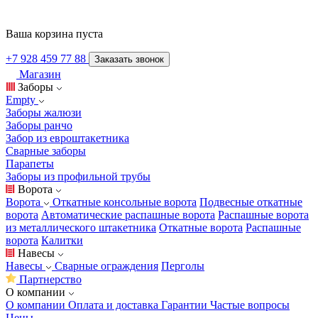
Ваша корзина пуста
+7 928 459 77 88
Заказать звонок
Магазин
Заборы
Empty
Заборы жалюзи
Заборы ранчо
Забор из евроштакетника
Сварные заборы
Парапеты
Заборы из профильной трубы
Ворота
Ворота
Откатные консольные ворота
Подвесные откатные
ворота
Автоматические распашные ворота
Распашные ворота
из металлического штакетника
Откатные ворота
Распашные
ворота
Калитки
Навесы
Навесы
Сварные ограждения
Перголы
Партнерство
О компании
О компании
Оплата и доставка
Гарантии
Частые вопросы
Цены