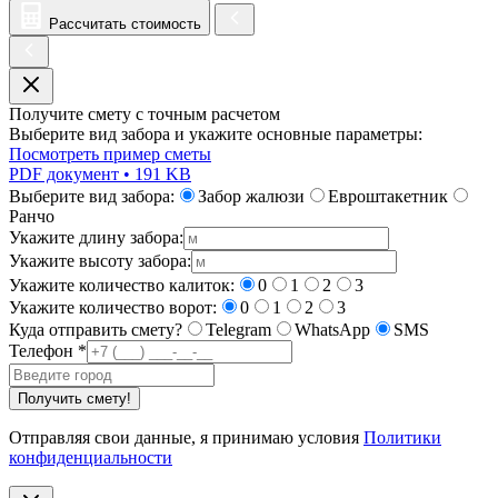
Рассчитать стоимость
Получите смету с точным расчетом
Выберите вид забора и укажите основные параметры:
Посмотреть пример сметы
PDF документ • 191 KB
Выберите вид забора:
Забор жалюзи
Евроштакетник
Ранчо
Укажите длину забора:
Укажите высоту забора:
Укажите количество калиток:
0
1
2
3
Укажите количество ворот:
0
1
2
3
Куда отправить смету?
Telegram
WhatsApp
SMS
Телефон
*
Получить смету!
Отправляя свои данные, я принимаю условия
Политики
конфиденциальности