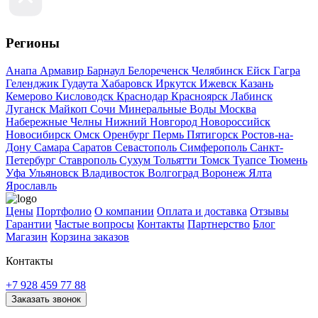
Регионы
Анапа
Армавир
Барнаул
Белореченск
Челябинск
Ейск
Гагра
Геленджик
Гудаута
Хабаровск
Иркутск
Ижевск
Казань
Кемерово
Кисловодск
Краснодар
Красноярск
Лабинск
Луганск
Майкоп
Сочи
Минеральные Воды
Москва
Набережные Челны
Нижний Новгород
Новороссийск
Новосибирск
Омск
Оренбург
Пермь
Пятигорск
Ростов-на-
Дону
Самара
Саратов
Севастополь
Симферополь
Санкт-
Петербург
Ставрополь
Сухум
Тольятти
Томск
Туапсе
Тюмень
Уфа
Ульяновск
Владивосток
Волгоград
Воронеж
Ялта
Ярославль
Цены
Портфолио
О компании
Оплата и доставка
Отзывы
Гарантии
Частые вопросы
Контакты
Партнерство
Блог
Магазин
Корзина заказов
Контакты
+7 928 459 77 88
Заказать звонок