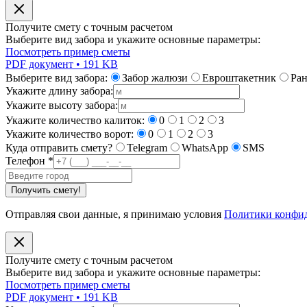
Получите смету с точным расчетом
Выберите вид забора и укажите основные параметры:
Посмотреть пример сметы
PDF документ • 191 KB
Выберите вид забора:
Забор жалюзи
Евроштакетник
Ра
Укажите длину забора:
Укажите высоту забора:
Укажите количество калиток:
0
1
2
3
Укажите количество ворот:
0
1
2
3
Куда отправить смету?
Telegram
WhatsApp
SMS
Телефон
*
Получить смету!
Отправляя свои данные, я принимаю условия
Политики конфи
Получите смету с точным расчетом
Выберите вид забора и укажите основные параметры:
Посмотреть пример сметы
PDF документ • 191 KB