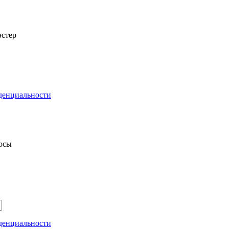
стер
денциальности
росы
денциальности